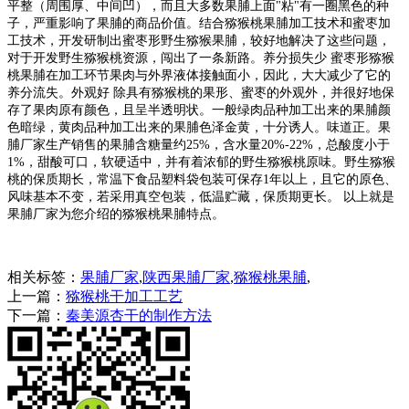
平整
（周围厚、中间凹），而且大多数果脯上面"粘"有一圈黑色的种
子，严重
影响了果脯的商品价值。结合猕猴桃果脯加工技术和蜜枣加
工技术，开发
研制出蜜枣形野生猕猴果脯，较好地解决了这些问题，
对于开发野生猕猴
桃资源，闯出了一条新路。养分损失少 蜜枣形猕猴
桃果脯在加工环节果肉
与外界液体接触面小，因此，大大减少了它的
养分流失。外观好 除具有猕
猴桃的果形、蜜枣的外观外，并很好地保
存了果肉原有颜色，且呈半透明
状。一般绿肉品种加工出来的果脯颜
色暗绿，黄肉品种加工出来的果脯色
泽金黄，十分诱人。味道正。果
脯厂家生产销售的果脯含糖量约25%，含水
量20%-22%，总酸度小于
1%，甜酸可口，软硬适中，并有着浓郁的野生猕猴
桃原味。野生猕猴
桃的保质期长，常温下食品塑料袋包装可保存1年以上，
且它的原色、
风味基本不变，若采用真空包装，低温贮藏，保质期更长。
以上就是
果脯厂家为您介绍的猕猴桃果脯特点。
相关标签：
果脯厂家
,
陕西果脯厂家
,
猕猴桃果脯
,
上一篇：
猕猴桃干加工工艺
下一篇：
秦美源杏干的制作方法