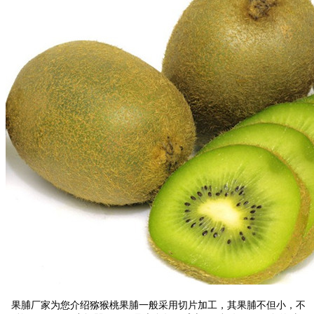
果脯厂家为您介绍猕猴桃果脯一般采用切片加工，其果脯不但小，不