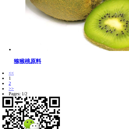
猕猴桃原料
<<
1
2
>>
Pages: 1/2