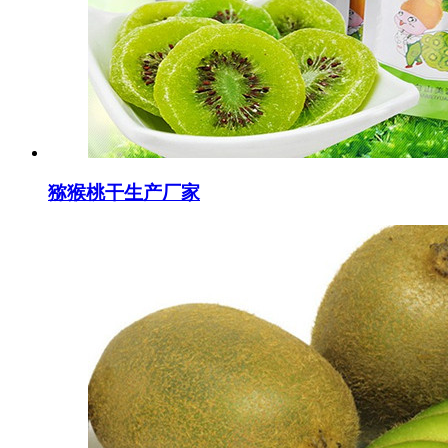
猕猴桃干生产厂家