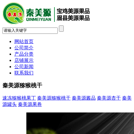
网站首页
公司简介
产品分类
店铺展示
公司新闻
联系我们
秦美源猕猴桃干
速冻猕猴桃果丁
秦美源猕猴桃干
秦美源酱品
秦美源杏干
秦美
源罐头
秦美源果卷