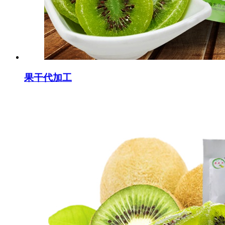
果干代加工