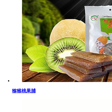
猕猴桃果脯