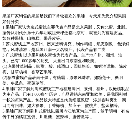
果脯厂家销售的果脯是我们平常较喜欢的果脯，今天来为您介绍果脯
如何分类
；
1.果脯厂家认为京式蜜饯主要代表产品是北京果脯，又称北蜜、北脯。
据传从明
代永乐十八年明成祖朱棣迁都北京时，就被列为宫廷贡品。
如各种果脯、山楂糕
、果丹皮等。
2.苏式蜜饯主产地苏州。历来选料讲究，制作精细，形态别致，色泽鲜
艳，风味
清雅，是我国江南一大名特产。代表产品有二类:
3.广式蜜饯 以凉果和糖衣蜜饯为代表产品。主产地广州、潮州、汕
头。已有1
000多年的历史，大量出口东南亚和欧美。
(1)凉果甘草制品，味甜、酸、咸适口，回味悠长。如奶油话梅、陈皮
梅、甘草
杨梅、香草芒果等。
(2)糖衣蜜饯产品表面干燥，有糖霜，原果风味浓。如糖莲子、糖明
姜、冬瓜条
、蜜菠萝等。
4.果脯厂家了解到闽式蜜饯主产地福建漳州、泉州、福州，以橄榄制品
为主产品
。已有1 000多年历史，产品远销东南亚和欧美，是我国别树
一帜的凉果产品。
制品较大特点是肉质细腻致密，添加香味突出，爽
口而有回味。如大福果、丁香
橄榄、加应子、蜜桃片、盐金橘等。
5.果脯厂家了解到川式蜜饯以四川内江地区为主产区，始于明朝，有名
传中外的
橘红蜜饯、川瓜糖、蜜辣椒、蜜苦瓜等 。