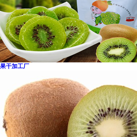
果干加工厂