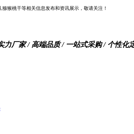
脯,猕猴桃干等相关信息发布和资讯展示，敬请关注！
实力厂家 / 高端品质 / 一站式采购 / 个性化
法