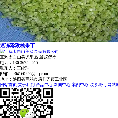
速冻猕猴桃果丁
宝鸡太白山美源果品
版权所有
电话：136 3675 4615
联系人：王经理
邮箱：964160256@qq.com
地址：陕西省宝鸡市眉县齐镇工业园
网站首页
关于我们
产品中心
新闻中心
案例中心
联系我们
网站