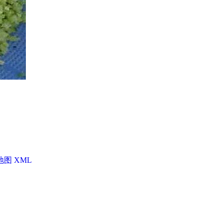
地图
XML