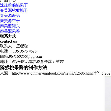
速冻猕猴桃果丁
秦美源猕猴桃干
秦美源酱品
秦美源杏干
秦美源罐头
秦美源果卷
联系方式
contact us
联系人：
王经理
电话：
136 3675 4615
邮箱:
964160256@qq.com
地址：
陕西省宝鸡市眉县齐镇工业园
猕猴桃果酱的制作方法
来源：http://www.qinmeiyuanfood.com/news712686.html
时间：2021/1