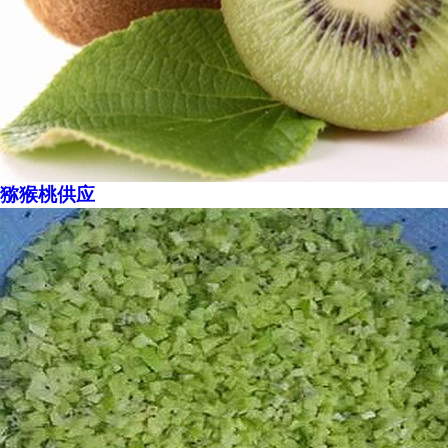
猕猴桃供应