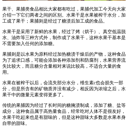
果干、果脯类食品相比大家都有吃过，果脯代加工今天向大家
介绍一下它们两者之间的区别。水果干是水果被榨干水分，加
工成了果干；果脯则是经过了糖渍后加工成的食品。
水果干是采用了新鲜的水果，经过了烤（烘干）、真空低温脱
水、油炸等三种方式外，制作成了水果干，这种水果干基本是
不需要加入任何的添加糖。
果脯则是以水果为原料经过加热糖渍干燥后的产物，这种食品
为了追求口感，可能会添加各种添加剂和防腐剂，水果营养流
失比较大，而且糖分含量相对来说比较高，不适合大量的食
用。
水果在被榨干以后，会流失部分水分，维生素c也会损失一部
分，但是所含有的矿物质并没有减少，相反因为浓缩之后，水
果干中的微量元素变得更多了。
传统的果脯因为经过了长时间的糖腌渍制成，添加了糖、盐等
成分，这种食品属于高热量食品，经常吃对人体不是很友好，
水果干吃起来也是有甜味的，但是这种甜味大多数是水果本身
自带的甜味。