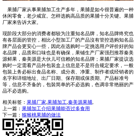
果脯厂家从事果脯加工生产多年，果脯是如今很普遍的一种
休闲零食，老少咸宜。怎样选购高品质的果脯十分关键。果脯
厂家来告诉大家。
现阶段大部分的消费者都较为注重知名品牌，知名品牌终究也
有各层面的管控，相比小型加工厂的产品沒有管控选购知名品
牌产品会更安心一些，因此在选购时一定挑选用户评价好的知
名品牌，品质和口味也是有确保，果铺生产厂家强烈推荐秦美
源鲜果，秦美源是大伙儿可信赖的知名品牌；果脯厂家提议选
购时一定需看产品外包装盒上信息是不是符合规定要求，一般
包裝上务必标出食品名称、成分表、净重、制作者或经销者的
名字和详细地址、出厂日期、保存期或保质期、产品标准号
等，信息不齐备的，包裝简单的不必选购，色调非常艳丽的产
品不必选购。
相关标签：
果脯厂家
,
果脯加工
,
秦美源果脯
,
上一篇：
果脯加工介绍果脯能否过多食用
下一篇：
猕猴桃果脯的做法