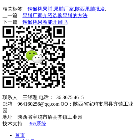
相关标签：
猕猴桃果脯
,
果脯厂家
,
陕西果脯批发
,
上一篇：
果脯厂家介绍选购果脯的方法
下一篇：
猕猴桃果卷能开胃吗
联系人：王经理 电话：136 3675 4615
邮箱：964160256@qq.com QQ：陕西省宝鸡市眉县齐镇工业
园
地址：陕西省宝鸡市眉县齐镇工业园
技术支持：
365系统
首页