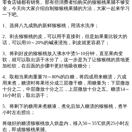
零食店铺都有销售。那有些消费者怕购买的猕猴桃果脯不够安
全，今天向大家介绍自制猕猴桃果脯的方法，大家一起来学习
一下吧。
1、选择八九成熟的新鲜猕猴桃，用清水洗净；
2、剥去猕猴桃的皮，可以用手直接剥，但是如果量比较大的
话，可以用10～20%的碱液浸泡，剥皮就更容易了；
3、将剥好皮的猕猴桃放入沸水中烫5~10分钟，直至果肉变
软，就可以取出沥干水分了，这一步是为了让猕猴桃的质地更
加松软，在后面的步骤中更好地吸收糖分；
4、取相当果肉重量70～80%的白糖，将四成用来糖渍，六成
用来煮，糖渍时将果坯分成三层撒干糖，用糖量为：下层撒放
十分之二，中层撒放十分之三，上层撒放十分之五。糖渍14～
16小时后，取出沥干；
5、将剩下的糖用来煮糖液，煮化后加入糖渍的猕猴桃，煮半
小时左右捞出；
将做好的糖渍猕猴桃放入烘盘内，移入50～55℃烘房25小时左
右，即成猕猴桃果脯。