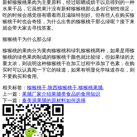
新鲜猕猴桃果肉为主要原料，经过晾晒或烘干以后得到的一种
水果干品，它虽然果汁没有新鲜猕猴桃那么多但它韧性很足，
吃的时候会感觉很有嚼着而且滋味特别好。但有些人在购买猕
猴桃干时也会奇怪，为什么出售的猕猴桃干那么绿呢？接下来
就会带大家去寻找答案。
猕猴桃干为什么那么绿
猕猴桃的果肉分为黄肉猕猴桃和绿乳猕猴桃两种，如果是用猕
猴桃的绿色果肉制成的猕猴桃干颜色就比较绿，但如果绿的太
重太浓，则说明这种猕猴桃干在加工过程中添加了色素，在购
买时可以认真闻一下它的味道，如果有明显化学味道存在，则
不要购买和食用。
相关标签：
猕猴桃干
,
陕西猕猴桃干
,
猕猴桃果脯
,
上一篇：
果脯厂家介绍果脯类食品的食用知识
下一篇：
秦美源果脯的原材料如何选择