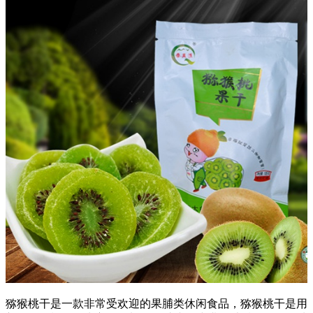
猕猴桃干是一款非常受欢迎的果脯类休闲食品，猕猴桃干是用