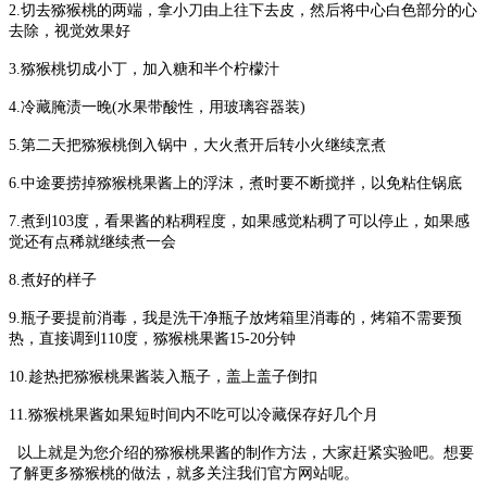
2.
切去猕猴桃的两端，拿小刀由上往下去皮，然后将中心白色部分的心
去除，视觉效果好
3.
猕猴桃切成小丁，加入糖和半个柠檬汁
4.
冷藏腌渍一晚
(
水果带酸性，用玻璃容器装
)
5.
第二天把猕猴桃倒入锅中，大火煮开后转小火继续烹煮
6.
中途要捞掉猕猴桃果酱上的浮沫，煮时要不断搅拌，以免粘住锅底
7.
煮到
103
度，看果酱的粘稠程度，如果感觉粘稠了可以停止，如果感
觉还有点稀就继续煮一会
8.
煮好的样子
9.
瓶子要提前消毒，我是洗干净瓶子放烤箱里消毒的，烤箱不需要预
热，直接调到
110
度，猕猴桃果酱
15-20
分钟
10.
趁热把猕猴桃果酱装入瓶子，盖上盖子倒扣
11.
猕猴桃果酱如果短时间内不吃可以冷藏保存好几个月
以上就是为您介绍的猕猴桃果酱的制作方法，大家赶紧实验吧。想要
了解更多猕猴桃的做法，就多关注我们官方网站呢。