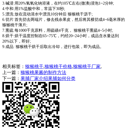
3.碱浸:用20%氢氧化钠溶液，在约105℃左右(微沸)浸泡1~2分
钟;
4.中和:用1%盐酸中和，常温下30秒;
5.漂洗:放在流动清水中漂洗10分钟后 猕猴桃干沥干;
6.切片:首先切去两端片，修去残余果皮，然后将其横切成4~6
毫米厚的
猕猴桃干薄片;
7.熏硫:每1000千克原料，用硫磺4千克， 猕猴桃干熏硫4~5小
时;
8.烘干:烘干温度控制在65~75℃，约经20~24小时，成品含水量
达到
20%以下，即好;
9.成品: 猕猴桃干烘干后取出冷却，进行包装，即为成品。
相关标签：
猕猴桃干
,
猕猴桃干价格
,
猕猴桃干厂家
,
上一篇：
猕猴桃果酱的制作方法
下一篇：
果脯厂家介绍果脯如何分类