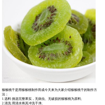
猕猴桃干是用猕猴桃制作而成今天来为大家介绍猕猴桃干
的制作方
法；
1.选料:挑选完整果实，无病虫、无破损的猕猴桃为原料;
2.清洗:用清水将其冲洗干净;