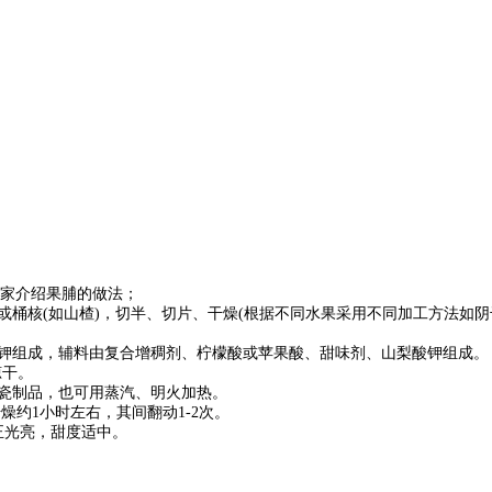
家介
绍果脯的做法；
或桶
核(如山楂)，切半、切片、干燥(根据不同水果采用不同加工方法如
钾组成
，辅料由复合增稠剂、柠檬酸或苹果酸、甜味剂、山梨酸钾组成。
晾干。
瓷制品
，也可用蒸汽、明火加热。
燥约1
小时左右，其间翻动1-2次。
正光亮
，甜度适中。