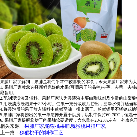
果脯厂家了解到，果脯是我们平常中较喜欢的零食，今天果脯厂家来为大
1. 果脯厂家教您选择新鲜完好的水果(可晒果干的品种)去萼、去蒂、去核
藏备用。
2.配制浸渍液及辅料。果脯厂家认为浸渍液主要由甜味剂及少量的山梨酸
3.用浸渍液浸泡果干2-3小时。使果干充分吸收后捞出，沥净水份并适当
4.将浸泡后的果干放入辅料中熬煮至沸，捞出沥干。熬煮锅用不锈钢或搪
5.果脯厂家将捞出的果干单层摊开置于烘房，烘制中保持60-70℃，恒温干
6. 果脯厂家提醒您烘干的果脯软硬适度，含水量在20-25%左右，外表色
相关来源：
果脯厂家
,
猕猴桃果脯
,
猕猴桃果脯厂家
,
上一篇：
猕猴桃干的制作工艺