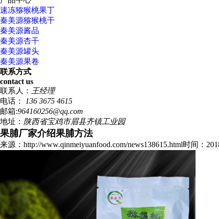
速冻猕猴桃果丁
秦美源猕猴桃干
秦美源酱品
秦美源杏干
秦美源罐头
秦美源果卷
联系方式
contact us
联系人：
王经理
电话：
136 3675 4615
邮箱:
964160256@qq.com
地址：
陕西省宝鸡市眉县齐镇工业园
果脯厂家介绍果脯方法
来源：http://www.qinmeiyuanfood.com/news138615.html
时间：2018/6