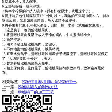
5.切成小块，放入碗中。
6.全部切好后，放入冰糖。
7.将半个柠檬的汁挤入碗中（我有柠檬原汁，就用这个了）。
8.搅拌匀后包保鲜膜静置12个小时以上，我这的气温是10度左右，就在
室温放着，亲那如果温度高，放入冰箱冷藏即可。
9.将盛果酱的瓶子用沸水消毒，倒扣，控干水分（就用酸奶瓶喽）。
10.这是腌了一晚的猕猴桃果肉。
11.将猕猴桃果肉及汤汁放入干净的锅内，中火煮沸转小火。
12.撇净浮沫。
13.用勺子挤压猕猴桃果肉，呈泥状。
14.不停地搅动猕猴桃果肉，以防粘锅。
15.直至水分熬干，猕猴桃果酱顺着铲子缓慢流下，猕猴桃果酱就做好
了（大约需要四十分钟），关火。
16.趁热将猕猴桃果酱装入瓶中。
17.包上保鲜膜，盖好盖子，猕猴桃果酱彻底放凉后，放冰箱冷藏储
存。
相关标签：
猕猴桃果酱
,
果脯厂家
,
猕猴桃干
,
上一篇：
猕猴桃罐头的制作方法
下一篇：
猕猴桃干的加工工艺