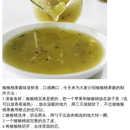
猕猴桃果酱味道鲜美，口感爽口，今天来为大家介绍猕猴桃果酱的制
作方法：
1.准备食材：猕猴桃买来是硬的，把一个苹果和猕猴桃放在袋子里（也
可以放香蕉催熟），放在温暖的地方，两三天就能软了，不过做猕猴
桃果酱用硬点的也可以。
2.猕猴桃洗净，切去两头，用勺子沿皮肉相连的地方转一圈。
3.一个猕猴桃就完整的去了皮。
4.将猕猴桃切开，去掉里面的芯。