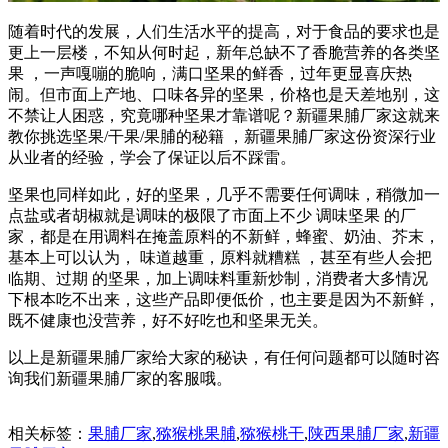
随着时代的发展，人们生活水平的提高，对于食品的要求也是
更上一层楼，不知从何时起，新年总缺不了香脆营养的各类坚
果 ，一声嘎嘣的脆响，满口坚果的鲜香，过年更显喜庆热
闹。但市面上产地、口味各异的坚果，价格也是天差地别，这
不禁让人困惑，究竟哪种坚果才靠谱呢？新疆果脯厂家这就来
教你挑选坚果/干果/果脯的秘籍 ，新疆果脯厂家这份资深行业
从业者的经验，学会了保证以后不踩雷。
坚果也同样如此，好的坚果，几乎不需要任何调味，稍微加一
点盐或者胡椒就是调味的极限了市面上不少 调味坚果 的厂
家，都是在用调料在掩盖原料的不新鲜，蜂蜜、奶油、芥末，
基本上可以认为， 味道越重，原料就糟糕 ，甚至有些人会把
临期、过期 的坚果，加上调味料重新炒制，消费者大多情况
下根本吃不出来，这些产品即便低价，也主要是因为不新鲜，
既不健康也没营养，好不好吃也和坚果无关。
以上是新疆果脯厂家给大家的秘诀，有任何问题都可以随时咨
询我们新疆果脯厂家的客服哦。
相关标签：
果脯厂家
,
猕猴桃果脯
,
猕猴桃干
,
陕西果脯厂家
,
新疆