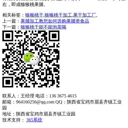
右，即成猕猴桃果脯。
相关标签：
猕猴桃干
,
猕猴桃干加工
,
果干加工厂
,
上一篇：
果脯加工教您如何选购果脯类食品
下一篇：
猕猴桃干能不能泡茶喝
联系人：王经理 电话：136 3675 4615
邮箱：964160256@qq.com QQ：陕西省宝鸡市眉县齐镇工业
园
地址：陕西省宝鸡市眉县齐镇工业园
技术支持：
365系统