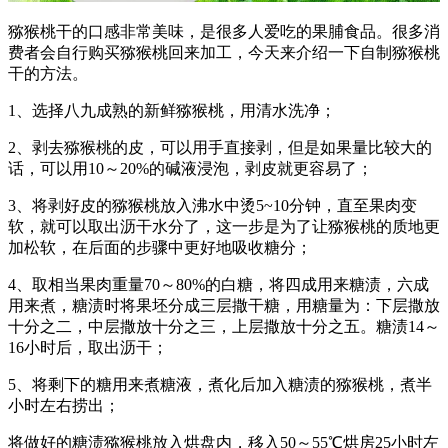
猕猴桃干的口感非常美味，是很多人爱吃的果脯食品。很多消
费者会自行购买猕猴桃回来加工，今天来介绍一下自制猕猴桃
干的方法。
1、选择八九成熟的新鲜猕猴桃，用清水洗净；
2、剥去猕猴桃的皮，可以用手直接剥，但是如果量比较大的
话，可以用10～20%的碱液浸泡，剥皮就更容易了；
3、将剥好皮的猕猴桃放入沸水中烫5~10分钟，直至果肉变
软，就可以取出沥干水分了，这一步是为了让猕猴桃的质地更
加松软，在后面的步骤中更好地吸收糖分；
4、取相当果肉重量70～80%的白糖，将四成用来糖渍，六成
用来煮，糖渍时将果坯分成三层撒干糖，用糖量为：下层撒放
十分之二，中层撒放十分之三，上层撒放十分之五。糖渍14～
16小时后，取出沥干；
5、将剩下的糖用来煮糖液，煮化后加入糖渍的猕猴桃，煮半
小时左右捞出；
将做好的糖渍猕猴桃放入烘盘内，移入50～55℃烘房25小时左