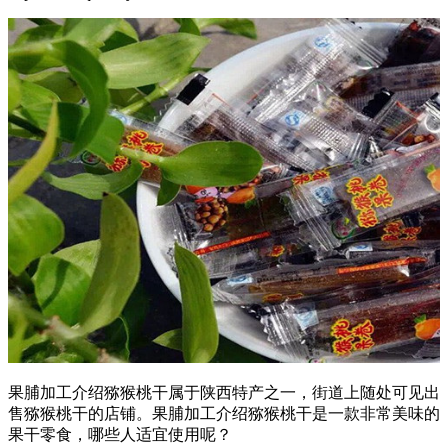
果脯加工介绍猕猴桃干属于陕西特产之一，街道上随处可见出
售猕猴桃干的店铺。果脯加工介绍猕猴桃干是一款非常美味的
果干零食，哪些人适宜使用呢？