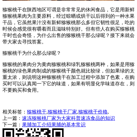
猕猴桃干在陕西地区可谓是非常常见的休闲食品，它是用新鲜
猕猴桃果肉为主要原料，经过晾晒或烘干以后得到的一种水果
干品，它虽然果汁没有新鲜猕猴桃那么多但它韧性很足，吃的
时候会感觉很有嚼着而且滋味特别好。但有些人在购买猕猴桃
干时也会奇怪，为什么出售的猕猴桃干那么绿呢？接下来就会
带大家去寻找答案。
猕猴桃干为什么那么绿呢？
猕猴桃的果肉分为黄肉猕猴桃和绿乳猕猴桃两种，如果是用猕
猴桃的绿色果肉制成的猕猴桃干颜色就比较绿，但如果绿的太
重太浓，则说明这种猕猴桃干在加工过程中添加了色素，在购
买时可以认真闻一下它的味道，如果有明显化学味道存在，则
不要购买和食用。
相关标签：
猕猴桃干
,
猕猴桃干厂家
,
猕猴桃干价格
,
上一篇：
速冻猕猴桃厂家为大家科普速冻食品的知识
下一篇：
果脯加工介绍果脯的基本常识