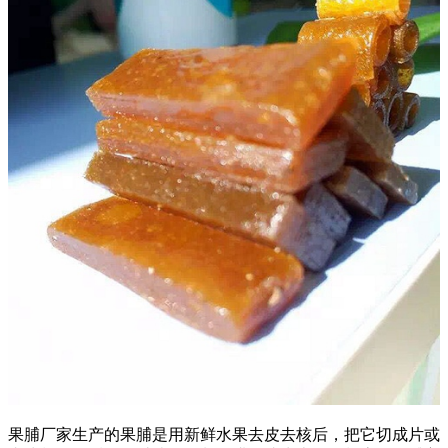
果脯厂家生产的果脯是用新鲜水果去皮去核后，把它切成片或