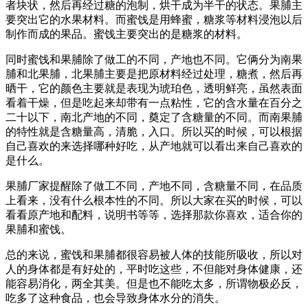
者块状，然后再经过糖的泡制，烘干成为半干的状态。果脯主
要突出它的水果材料。而蜜饯是用蜂蜜，糖浆等材料浸泡以后
制作而成的果品。蜜饯主要突出的是糖浆的材料。
同时蜜饯和果脯除了做工的不同，产地也不同。它俩分为南果
脯和北果脯，北果脯主要是把原材料经过处理，糖煮，然后再
晒干，它的颜色主要就是表现为琥珀色，透明鲜亮，虽然表面
看着干燥，但是吃起来却带有一点粘性，它的含水量在百分之
二十以下，南北产地的不同，奠定了含糖量的不同。而南果脯
的特性就是含糖量高，清脆，入口。所以买的时候，可以根据
自己喜欢的来选择哪种好吃，从产地就可以看出来自己喜欢的
是什么。
果脯厂家提醒除了做工不同，产地不同，含糖量不同，在品质
上看来，没有什么根本性的不同。所以大家在买的时候，可以
看看原产地和配料，说明书等等，选择那款你喜欢，适合你的
果脯和蜜饯。
总的来说，蜜饯和果脯都很容易被人体的技能所吸收，所以对
人的身体都是有好处的，平时吃这些，不但能对身体健康，还
能容易消化，两全其美。但是也不能吃太多，所谓物极必反，
吃多了这种食品，也会导致身体水分的消失。