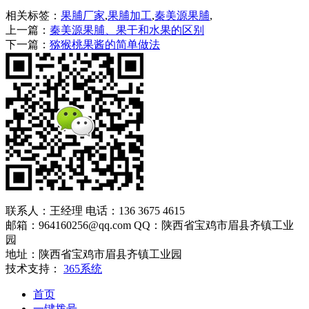
相关标签：
果脯厂家
,
果脯加工
,
秦美源果脯
,
上一篇：
秦美源果脯、果干和水果的区别
下一篇：
猕猴桃果酱的简单做法
联系人：王经理 电话：136 3675 4615
邮箱：964160256@qq.com QQ：陕西省宝鸡市眉县齐镇工业
园
地址：陕西省宝鸡市眉县齐镇工业园
技术支持：
365系统
首页
一键拨号