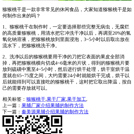
猕猴桃干是一款非常常见的休闲食品，大家知道猕猴桃干是如
何制作出来的吗？
1、猕猴桃干在制作时，一定要选择那些完整无病虫，无腐烂
的高质量猕猴桃，用清水把它冲洗干净以后，再调至20%的氢
氧化钠溶液，把猕猴桃放到里面浸泡，3~5小时以后取出放在
流水下，把猕猴桃洗干净。
2、洗净以后的猕猴桃要用干净的刀把它表面的果皮全部消
掉，再把猕猴桃横向切成4~6毫米的片状，得到的猕猴桃片要
放到硫磺中熏至4~5小时，然后进行烘干处理，烘干室烘干温
度就在65~75度之间，大约需要24小时就能烘干完成，烘干以
后就能得到可以直接吃的猕猴桃干，这时把它取出降温，按自
己的需要存放就可以。
相关标签：
猕猴桃干
,
果干厂家
,
果干加工
,
上一篇：
果脯厂家介绍果脯的制作方法
下一篇：
秦美源果脯介绍果脯的制作方法