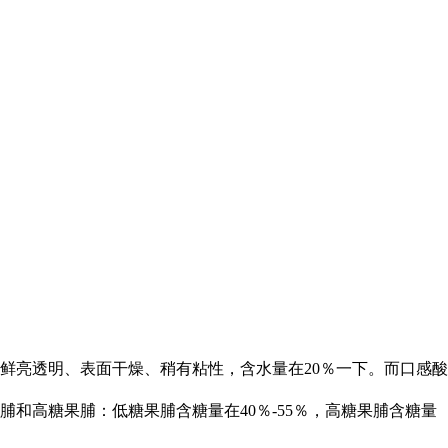
鲜亮透明、表面干燥、稍有粘性，含水量在20％一下。而口感酸
和高糖果脯：低糖果脯含糖量在40％-55％，高糖果脯含糖量