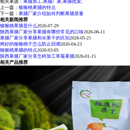
相关来源：
果脯加工
,
果脯厂家
,
果脯批发
,
上一篇：
猕猴桃果脯的特点
下一篇：
果脯厂家介绍如何判断果脯质量
相关新闻推荐
猕猴桃果脯是什么
2026-07-29
陕西果脯厂家分享果脯有哪些常见的口味
2026-06-11
果脯厂家分享果脯和水果干的区别
2026-05-21
烤好的猕猴桃干怎么防止回潮
2026-04-23
猕猴桃果脯的特点
2026-03-05
陕西果脯厂家分享怎样加工草莓果脯
2026-01-15
相关产品推荐