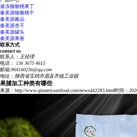
速冻猕猴桃果丁
秦美源猕猴桃干
秦美源酱品
秦美源杏干
秦美源罐头
秦美源果卷
联系方式
contact us
联系人：
王经理
电话：
136 3675 4615
邮箱:
964160256@qq.com
地址：
陕西省宝鸡市眉县齐镇工业园
果脯加工种类有哪些
来源：http://www.qinmeiyuanfood.com/news442283.html
时间：2020/8