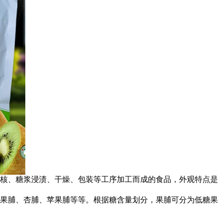
核、糖浆浸渍、干燥、包装等工序加工而成的食品，外观特点是
果脯、杏脯、苹果脯等等。根据糖含量划分，果脯可分为低糖果脯