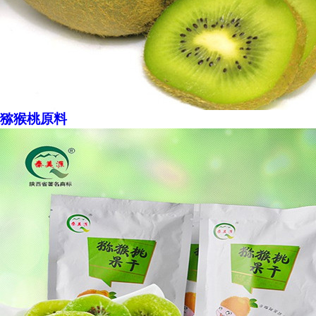
猕猴桃原料