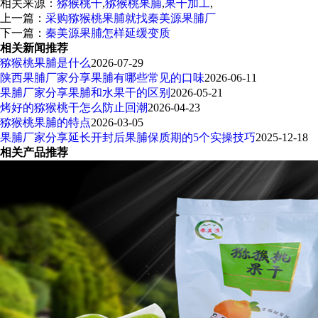
相关来源：
猕猴桃干
,
猕猴桃果脯
,
果干加工
,
上一篇：
采购猕猴桃果脯就找秦美源果脯厂
下一篇：
秦美源果脯怎样延缓变质
相关新闻推荐
猕猴桃果脯是什么
2026-07-29
陕西果脯厂家分享果脯有哪些常见的口味
2026-06-11
果脯厂家分享果脯和水果干的区别
2026-05-21
烤好的猕猴桃干怎么防止回潮
2026-04-23
猕猴桃果脯的特点
2026-03-05
果脯厂家分享延长开封后果脯保质期的5个实操技巧
2025-12-18
相关产品推荐