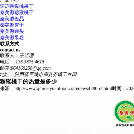
速冻猕猴桃果丁
秦美源猕猴桃干
秦美源酱品
秦美源杏干
秦美源罐头
秦美源果卷
联系方式
contact us
联系人：
王经理
电话：
136 3675 4615
邮箱:
964160256@qq.com
地址：
陕西省宝鸡市眉县齐镇工业园
猕猴桃干的热量是多少
来源：http://www.qinmeiyuanfood.com/news428057.html
时间：2020/7