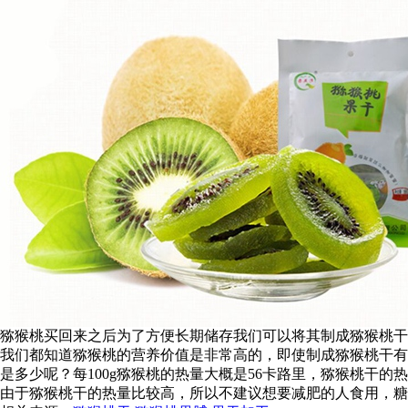
猕猴桃买回来之后为了方便长期储存我们可以将其制成猕猴桃干
我们都知道猕猴桃的营养价值是非常高的，即使制成猕猴桃干有
是多少呢？每100g猕猴桃的热量大概是56卡路里，猕猴桃干
由于猕猴桃干的热量比较高，所以不建议想要减肥的人食用，糖