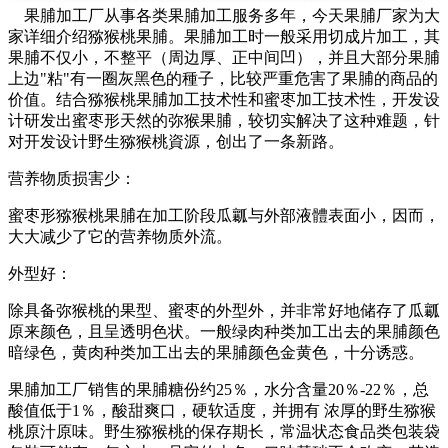
果脯加工厂从事各类果脯加工服务多年，今天果脯厂家为大
家详细介绍猕猴桃果脯。果脯加工时一般采用切成片加工，其
果脯不仅小，不整平（周边厚、正中间凹），并且大部分果脯
上边"粘"有一圈灰黑色的種子，比较严重危害了果脯的商品的
价值。结合猕猴桃果脯加工技术性和蜜枣加工技术性，开发设
计研发出蜜枣形天然的弥猴果脯，较切实解决了这种难题，针
对开发设计野生猕猴桃資源，创出了一条新路。
营养物质损害少：
蜜枣形猕猴桃果脯在加工阶段瓜瓤与外部液體表面小，因而，
大大减少了它的营养物质外流。
外型好：
除具备弥猴桃的果型、蜜枣的外型外，并非常好地储存了瓜瓤
原来颜色，且呈透明色状。一般绿肉种类加工出去的果脯颜色
暗绿色，黄肉种类加工出去的果脯颜色金黄色，十分诱惑。
果脯加工厂销售的果脯糖份约25％，水分含量20％-22％，总
酸值低于1％，酸甜爽口，硬软适度，并拥有 浓厚的野生猕猴
桃原汁原味。野生猕猴桃的保存期长，常温状态食品类包装袋