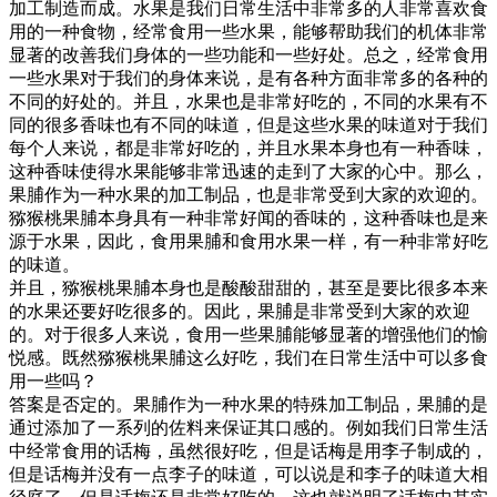
加工制造而成。水果是我们日常生活中非常多的人非常喜欢食
用的一种食物，经常食用一些水果，能够帮助我们的机体非常
显著的改善我们身体的一些功能和一些好处。总之，经常食用
一些水果对于我们的身体来说，是有各种方面非常多的各种的
不同的好处的。并且，水果也是非常好吃的，不同的水果有不
同的很多香味也有不同的味道，但是这些水果的味道对于我们
每个人来说，都是非常好吃的，并且水果本身也有一种香味，
这种香味使得水果能够非常迅速的走到了大家的心中。那么，
果脯作为一种水果的加工制品，也是非常受到大家的欢迎的。
猕猴桃果脯本身具有一种非常好闻的香味的，这种香味也是来
源于水果，因此，食用果脯和食用水果一样，有一种非常好吃
的味道。
并且，猕猴桃果脯本身也是酸酸甜甜的，甚至是要比很多本来
的水果还要好吃很多的。因此，果脯是非常受到大家的欢迎
的。对于很多人来说，食用一些果脯能够显著的增强他们的愉
悦感。既然猕猴桃果脯这么好吃，我们在日常生活中可以多食
用一些吗？
答案是否定的。果脯作为一种水果的特殊加工制品，果脯的是
通过添加了一系列的佐料来保证其口感的。例如我们日常生活
中经常食用的话梅，虽然很好吃，但是话梅是用李子制成的，
但是话梅并没有一点李子的味道，可以说是和李子的味道大相