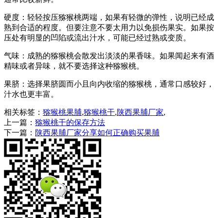
‌硬度‌：轻轻按压猕猴桃两端，如果有轻微的弹性，说明已经成
熟到合适的程度。但要注意不要太用力以免损伤果实。如果按
压处有明显的凹陷或流出汁水，可能已经过熟或变质‌。
‌气味‌：成熟的猕猴桃会散发出淡淡的果香味。如果闻起来有酒
精味或者异味，就不要选择这种猕猴桃‌。
‌果脐‌：选择果脐圆而小且向内收缩的猕猴桃，通常口感较好，
汁水也更丰富‌。
相关标签：
猕猴桃果脯
,
猕猴桃干
,
陕西果脯厂家
,
上一篇：
猕猴桃干的保存方法
下一篇：
陕西果脯厂家分享如何正确购买果脯