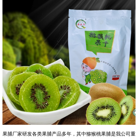
果脯厂家研发各类果脯产品多年，其中猕猴桃果脯是我公司重