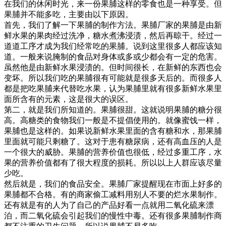
在我们的休闲时光，来一份果脯这样的零食也是一种享受。但
果脯并不能多吃，主要由以下原因。
首先，我们了解一下果脯的制作方法。果脯厂家的果脯是由新
鲜水果的果肉经过洗净，糖水煮沸浸渍，然后再晾干。经过一
道道工序才成为我们经常吃的果脯。说到这里很多人都应该知
道。一般来说腌制的食品对身体或多或少都会有一定的危害。
虽然他是由新鲜水果浸渍的。但时间很长，在新鲜的东西也会
变坏。所以我们吃的果脯很有可能就是很多天后的。而很多人
都是把吃果脯来代替吃水果，认为果脯里就有很多新鲜水果里
面所含有的元素，这是很大的误区。
第二，就是我们所知道的。果脯很甜。这就说明果脯的糖分很
高。高糖类的食物我们一般是不提倡使用的。就像蜜饯一样，
果脯也是这样的。如果说新鲜水果里面的含有糖和水，那果脯
里面就可能只剩糖了。这对于患有糖尿病，还有高血压的人是
一个很大的威胁。果脯的营养价值也很低，经过多重工序，水
果的营养价值都有了很大程度的损耗。所以以上人群应该尽量
少吃。
然后就是，我们的食品安全。果脯厂家提醒现在市面上好多的
果脯都不合格。有的商家偷工减料用别人不要的烂水果制作。
还有就是有的人为了自己的产品好看一点就用二氧化硫来漂
泊，而二氧化硫会引起我们的慢性中毒。还有很多果脯制作商