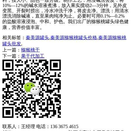
料，按大小、品色一致分级。制作工艺：用浸碱法去皮：将
10%
—
12%
的碱水溶液煮沸，放入果实搅动
2
—
3
分钟，见外皮
变黑、开裂时捞出，冷水冲洗干净，将皮去净。漂洗：用清水
漂洗消除碱液，直至果肉纯净为止。必要时可用
0.1%
—
0.2%
的
盐酸
溶液浸泡、
中和、护色。
我们出厂的猕猴桃罐头绿色健
康，营养价值丰富。
相关标签：
秦美源罐头
,
秦美源猕猴桃罐头价格
,
秦美源猕猴桃
罐头批发
,
上一篇：
猕猴桃干
下一篇：
果干代加工
联系人：王经理 电话：136 3675 4615