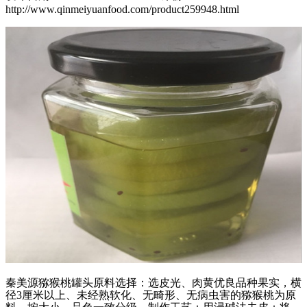
http://www.qinmeiyuanfood.com/product259948.html
秦美源猕猴桃罐头原料选择：选皮光、肉黄优良品种果实，横
径
3
厘米以上、未经熟软化、无畸形、无病虫害的猕猴桃为原